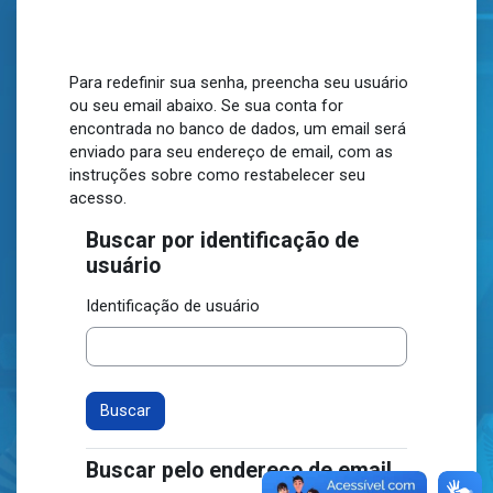
Ir para o conteúdo principal
Para redefinir sua senha, preencha seu usuário
ou seu email abaixo. Se sua conta for
encontrada no banco de dados, um email será
enviado para seu endereço de email, com as
instruções sobre como restabelecer seu
acesso.
Buscar por identificação de
Buscar por identificação de usuário
usuário
Identificação de usuário
Buscar pelo endereço de email
Buscar pelo endereço de email